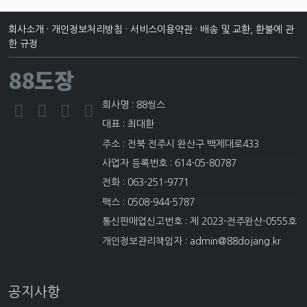
회사소개
·
개인정보처리방침
·
서비스이용약관
·
배송 및 교환, 환불에 관
한 규정
88도장
회사명 : 88씽스
대표 : 최대환
주소 : 전북 전주시 완산구 백제대로433
사업자 등록번호 : 614-05-80787
전화 : 063-251-9771
팩스 : 0508-944-5787
통신판매업신고번호 : 제 2023-전주완산-0555호
개인정보관리책임자 : admin@88dojang.kr
공지사항