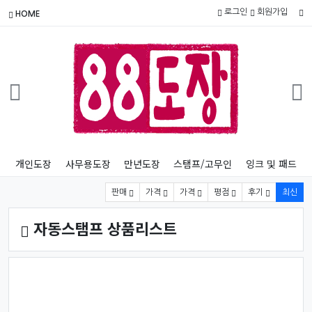
로그인
회원가입
HOME
개인도장
사무용도장
만년도장
스탬프/고무인
잉크 및 패드
상품 정렬
판매
가격
가격
평점
후기
최신
자동스탬프 상품리스트