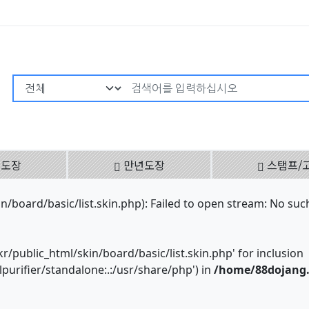
검색어 필수
용도장
만년도장
스탬프/
board/basic/list.skin.php): Failed to open stream: No such 
r/public_html/skin/board/basic/list.skin.php' for inclusion
urifier/standalone:.:/usr/share/php') in
/home/88dojang.k