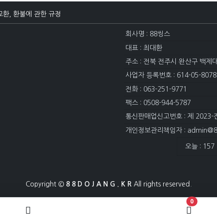
교환, 환불에 관한 규정
회사명 : 88씽스
대표 : 최대환
주소 : 전북 전주시 완산구 백제
사업자 등록번호 : 614-05-8078
전화 : 063-251-9771
팩스 : 0508-944-5787
통신판매업신고번호 : 제 2023-
개인정보관리책임자 : admin@88
접속자집계
오늘 : 157
Copyright ©
8 8 D O J A N G . K R
All rights reserved.
장바구니 
0