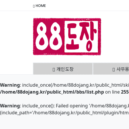
HOME
개인도장
사무
Warning
: include_once(/home/88dojang.kr/public_html/skin/
/home/88dojang.kr/public_html/bbs/list.php
on line
255
Warning
: include_once(): Failed opening '/home/88dojang.k
(include_path='/home/88dojang.kr/public_html/plugin/htmlp