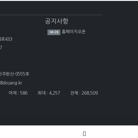
공지사항
홈페이지오픈
04-28
대로433
7
전주완산-0555호
dojang.kr
어제 : 586
최대 : 4,257
전체 : 268,509
담은 개수