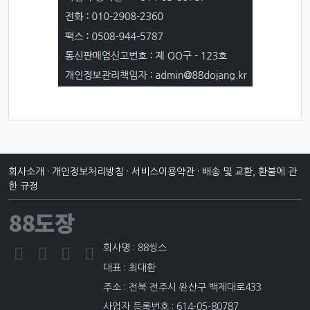
회사소개
·
개인정보처리방침
·
서비스이용약관
·
배송 및 교환, 환불에 관
한 규정
88도장
회사명 : 88씽스
대표 : 최대환
주소 : 전북 전주시 완산구 백제대로433
사업자 등록번호 : 614-05-80787