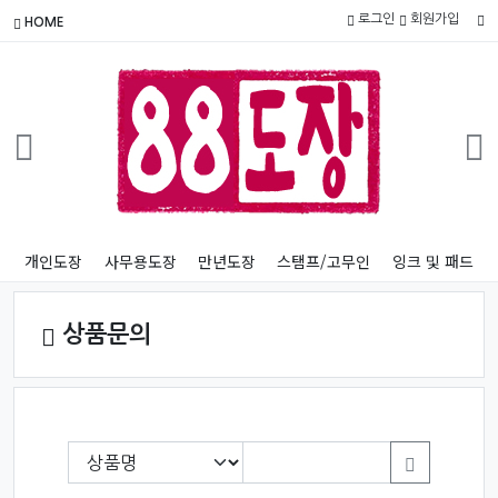
로그인
회원가입
HOME
개인도장
사무용도장
만년도장
스탬프/고무인
잉크 및 패드
상품문의
필수
검색항목 필수
검색어
검색