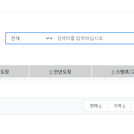
검색어 필수
용도장
만년도장
스탬프/
판매
가격