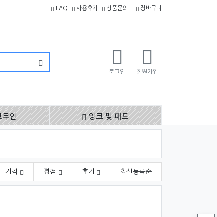
FAQ
사용후기
상품문의
장바구니
로그인
회원가입
고무인
잉크 및 패드
가격
평점
후기
최신
등록순