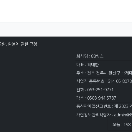
교환, 환불에 관한 규정
회사명 : 88씽스
대표 : 최대환
주소 : 전북 전주시 완산구 백제
사업자 등록번호 : 614-05-8078
전화 : 063-251-9771
팩스 : 0508-944-5787
통신판매업신고번호 : 제 2023-
개인정보관리책임자 : admin@88
접속자집계
오늘 : 198